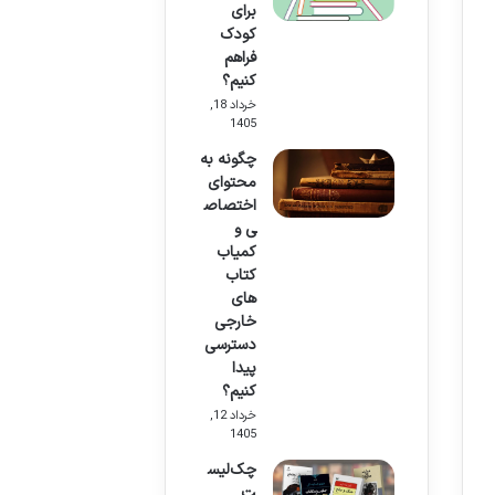
برای
کودک
فراهم
کنیم؟
خرداد 18,
1405
چگونه به
محتوای
اختصاص
ی و
کمیاب
کتاب
های
خارجی
دسترسی
پیدا
کنیم؟
خرداد 12,
1405
چک‌لیس
ت