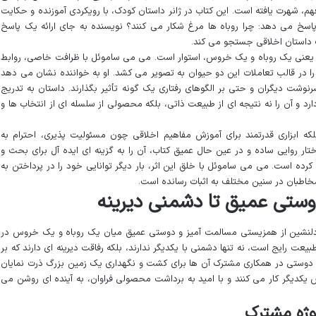
هم، شهرت یافته است. این کتاب در ژانر داستان کودک، با رویکردی آموزنده و حکایت
اسخ می دهد: چرا روباه ها مرغ شکار می کنند؟ نویسنده به جای ارائه یک پاسخ
 داستان اخلاقی جستجو می کند.
یعنی یک روباه و یک خروس، استوار است. می می ساموئل با ظرافت خاصی، روابط
 را در قالب تعاملات این دو حیوان به تصویر می کشد. او به خواننده نشان می دهد
نوشت دیگران و حتی بر الگوهای رفتاری یک گونه تأثیر بگذارند. داستان به تدریج
دارد و آن را نه نتیجه ای از طبیعت ذاتی، بلکه محصولی از سلسله ای از انتخاب ها و
لکه ابزاری قدرتمند برای آموزش مفاهیم اخلاقی چون مسئولیت پذیری، احترام به
ار روایی ساده و در عین حال عمیق کتاب، آن را به گزینه ای ایده آل برای بحث و
کرده است. می می ساموئل با خلق این اثر، بار دیگر توانایی خود را در پرداختن به
خاطبان در سنین مختلف به اثبات رسانده است.
وستی عمیق تا دشمنی دیرینه
 دلنشین از همزیستی مسالمت آمیز و دوستی عمیق میان یک روباه و یک خروس در
یعت رایج است، نه تنها دشمنی با یکدیگر ندارند، بلکه رفاقت دیرینه ای دارند که بر
این دوستی در همکاری مشترک آن ها برای کشت و نگهداری یک زمین بزرگ ذرت نمایان
 یکدیگر کار می کنند و با امید به برداشت محصولی فراوان، به آینده ای روشن می
وژه مشترک