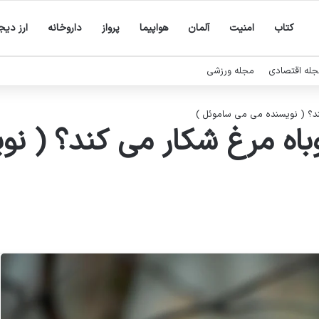
کتاب
امنیت
آلمان
هواپیما
پرواز
داروخانه
ارز دیج
له اقتصادی
مجله ورزشی
ند؟ ( نویسنده می می ساموئل )
باه مرغ شکار می کند؟ ( ن