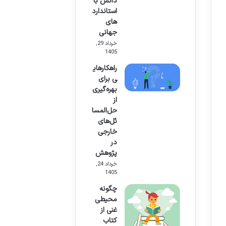
دانش با
استاندارد
های
جهانی
خرداد 29,
1405
راهکارهای
ی برای
بهره‌گیری
از
حل‌المسا
ئل‌های
خارجی
در
پژوهش
خرداد 24,
1405
چگونه
محیطی
غنی از
کتاب