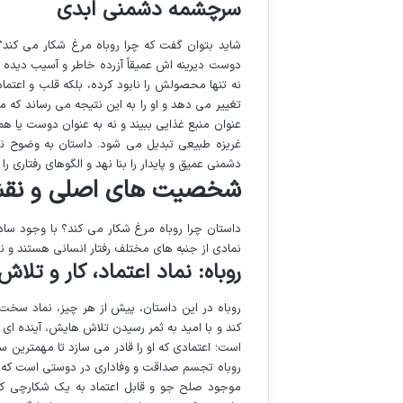
سرچشمه دشمنی ابدی
شاید بتوان گفت که چرا روباه مرغ شکار می کند؟ 
دوست دیرینه اش عمیقاً آزرده خاطر و آسیب دیده 
نه تنها محصولش را نابود کرده، بلکه قلب و اعتما
تغییر می دهد و او را به این نتیجه می رساند که مر
عنوان منبع غذایی ببیند و نه به عنوان دوست یا 
غریزه طبیعی تبدیل می شود. داستان به وضوح ن
دشمنی عمیق و پایدار را بنا نهد و الگوهای رفتاری ر
شخصیت های اصلی و نقش 
داستان چرا روباه مرغ شکار می کند؟ با وجود ساد
نمادی از جنبه های مختلف رفتار انسانی هستند و نق
روباه: نماد اعتماد، کار و تلا
روباه در این داستان، پیش از هر چیز، نماد سخ
کند و با امید به ثمر رسیدن تلاش هایش، آینده ا
است؛ اعتمادی که او را قادر می سازد تا مهمترین 
روباه تجسم صداقت و وفاداری در دوستی است که
موجود صلح جو و قابل اعتماد به یک شکارچی کی