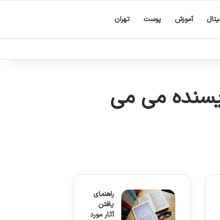
یتال
آموزش
پوست
تهران
ویسنده می می
راهنمای
یافتن
آثار مورد