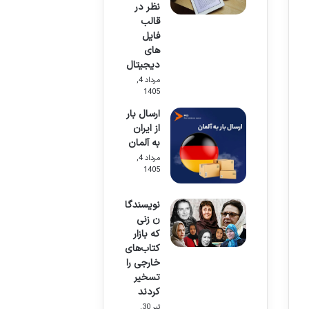
نظر در
قالب
فایل
های
دیجیتال
مرداد 4,
1405
ارسال بار
از ایران
به آلمان
مرداد 4,
1405
نویسندگا
ن زنی
که بازار
کتاب‌های
خارجی را
تسخیر
کردند
تیر 30,