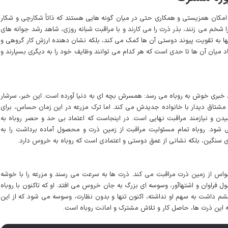
ز امکان همزیستی و همکاری حتی در میان گونه هایی هستند که ذاتاً شکارچی و شکار
شخم می زنند، بذر ذرت را می کارند و با مراقبت شبانه روزی، شاهد رشد جوانه های
نها به تقویت پیوند دوستی آن ها کمک می کند، بلکه نشان دهنده ارزش کار گروهی و
یان آن ها تا حدی است که هر کدام می توانند وظایف خود را به دیگری بسپارند و
 خبری خوش به روباه می رسد: همسرش بچه ای به دنیا آورده است. این خبر، سرشار
ه مشتاق دیدار با خانواده جدیدش می کند. اما ترک مزرعه در این زمان حساس، برای
یدن و نیازمند مراقبت نهایی است. در اینجاست که اعتماد بی حد و حصر روباه به
ود. روباه تمام مسئولیت مراقبت از زمین ذرت و محصول آماده برداشت را به
ی سنگین، بلکه نشانی از عمق دوستی و اعتمادی است که روباه به خروس دارد.
واس از زمین ذرت مراقبت می کند. ذرت ها به سرعت می رسند و مزرعه را با خوشه
 فراوان و اشتهاآور، وسوسه ای بزرگ به جان خروس می افتد. او که تاکنون با روباه
 داشت به سهم او نداشته، اکنون تنها و بدون نظارت، وسوسه می شود که از این
این ذرت ها، حاصل کار و تلاش مشترک و امانت روباه است.