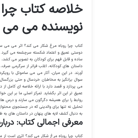
خلاصه کتاب چرا 
نویسنده می می 
کتاب چرا روباه مرغ شکار می کند؟ اثر می می سا
دوستی عمیق و اعتماد شکسته سرچشمه می گیرد. این 
ساده و قابل فهم برای کودکان به تصویر می کشد، در
داستان های کودکانه، اغلب فراتر از سرگرمی صرف،
آورند. در این میان، آثار می می ساموئل با رویک
سوال برانگیز به مخاطبان خردسال و حتی بزرگسال م
می پردازد و قصد دارد با ارائه خلاصه ای کامل از
عمیق تر این اثر بگشاید. تمرکز اصلی ما بر این خ
روابط را برای همیشه دگرگون می سازند و درس هایی
تحلیل نه تنها برای والدینی که در جستجوی محتوای 
به دنبال کشف لایه های پنهان در داستان های به ظ
معرفی اجمالی کتاب: دربار
کتاب چرا روباه مرغ شکار می کند؟ اثری است از 