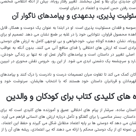
ای جدیدی برای بقا و عمل ببخشند. تغییر رفتار روباه، بیش از آنکه انتقامی شخصی
 دست رفتن حس امنیت و اعتماد در دنیای اوست.
لیت پذیری، بدعهدی و پیامدهای ناگوار آن
سوسه و فقدان مسئولیت پذیری است. او در ابتدا به عنوان یک دوست و همکار، قابل
اهده محصول فراوان، نتوانایی خود را در غلبه بر طمع نشان می دهد. تصمیم او برای
وباه، نشان دهنده کوتاه بینی، خودخواهی و بی توجهی کامل به ارزش های دوستی
رادی است که ارزش های اخلاقی را فدای منافع آنی می کنند، بدون آنکه به عواقب
اصلی تغییر در داستان است و پیامدهای ناگوار عمل او، نه تنها بر زندگی خودش،
ی گذارد و سرچشمه یک دشمنی ابدی می شود. از این رو، خروس نقش محوری در تبیین
کان کمک می کند تا تفاوت میان تصمیمات درست و نادرست را درک کنند و پیامدهای
قهرمانان و قربانیان داستان خود هستند که با انتخاب هایشان، سرنوشت خود و
ه های کلیدی کتاب برای کودکان و والدین
استان ساده، سرشار از پیام های اخلاقی عمیق و آموزنده های کلیدی است که برای
داستان، بستر مناسبی را برای گفتگو و تأمل درباره ارزش های انسانی فراهم می آورد:
ن می دهد که دوستی ها بر پایه اعتماد متقابل شکل می گیرند و حفظ این اعتماد،
نمونه ای از یک دوستی محکم را ارائه می دهند که بی اعتمادی، ریشه های آن را از