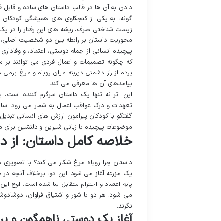
دادن به آن ها در قالب داستان های ساده و قابل ف
گونه، به یکی از کنجکاوی های همیشگی کودکان پ
زیست شناختی صرف، ریشه های این رفتار را در یک
محوریت داستان بر رابطه بین دو شخصیت اصلی، 
پیچیده انسانی از جمله دوستی، اعتماد، و وفاداری
که چگونه تصمیمات و اعمال فردی می توانند بر سر
پرده از راز دشمنی دیرینه میان روباه و مرغ برمی 
پیامدهای آن ها معرفی می کند.
این اثر نه تنها یک داستان سرگرم کننده است، ب
تعهدات و درک عواقب اعمال به شمار می رود. ساخت
گفتگو با کودکان پیرامون ارزش های انسانی تبدیل 
موضوعات پیچیده با زبانی شیرین و دلنشین برای م
خلاصه کامل داستان: از د
داستان چرا روباه مرغ شکار می کند؟ با تصویری
یک مزرعه آغاز می شود. این دو، برخلاف آنچه در طب
پایه اعتماد و احترام متقابل بنا شده است. اوج 
می شود. هر دو با شور و اشتیاق فراوان، دوشادوش
نگرند.
آغاز یک دوستی ناهمگون و پر