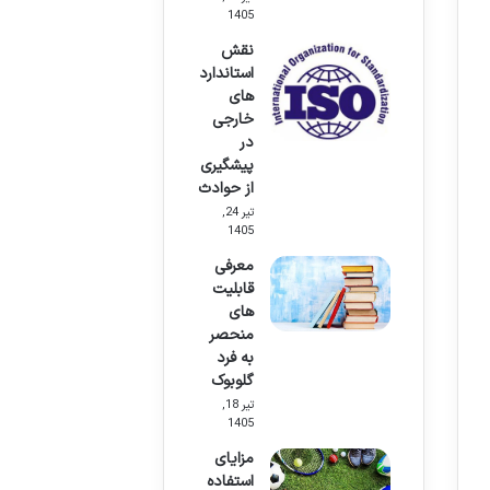
1405
نقش
استاندارد
های
خارجی
در
پیشگیری
از حوادث
تیر 24,
1405
معرفی
قابلیت
های
منحصر
به فرد
گلوبوک
تیر 18,
1405
مزایای
استفاده