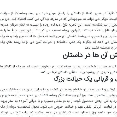
دقیقاً در همین نقطه از داستان به پاسخ سوال خود می رسد. روباه، که از خیانت
است، دیگر نمی تواند به موجوداتی که در مزرعه زندگی می کنند، اعتماد کند. خروس
دش را نیز شکسته است. این تجربه تلخ، دیدگاه روباه را نسبت به تمام مرغان مزرعه
غان قابل اعتماد نیستند. بنابراین، روباه تصمیم می گیرد تا از این پس، مرغ ها را به
همسایه. این تصمیم، سرچشمه دشمنی ای می شود که نسل ها ادامه می یابد و به یک
شان می دهد که چگونه یک عمل ناعادلانه و خیانت آمیز می تواند ریشه های یک
ا برای همیشه تغییر دهد.
آن ها در داستان
گی ظاهری، از شخصیت پردازی هوشمندانه ای برخوردار است که هر یک از کاراکترها
شی کلیدی در پیشبرد پیام اخلاقی داستان ایفا می کنند.
ش، و قربانی یک خیانت بزرگ
ت کوشی و تعهد است. او با تمام وجود در کاشت و نگهداری زمین ذرت مشارکت می
ی روشن را متصور است. ویژگی برجسته دیگر روباه، اعتماد بی حد و حصر او به خروس
سرمایه اش، یعنی محصول ذرت، را به دوستش بسپارد و با خیالی آسوده به سفر برود.
 در نهایت، قربانی نقض عهد و خیانت خروس می شود. تحول شخصیت روباه از یک
نه جو، نقطه اوج داستان است که نشان می دهد چگونه تجربیات تلخ می توانند