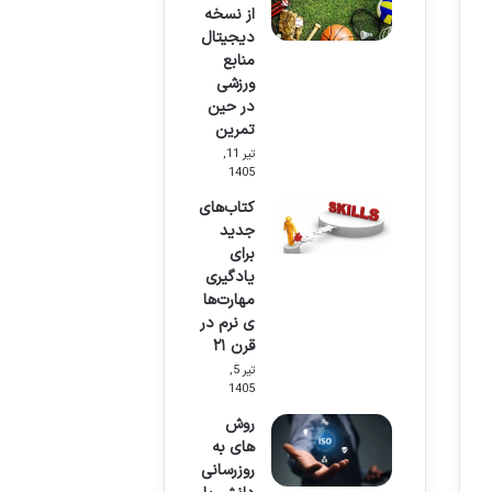
از نسخه
دیجیتال
منابع
ورزشی
در حین
تمرین
تیر 11,
1405
کتاب‌های
جدید
برای
یادگیری
مهارت‌ها
ی نرم در
قرن ۲۱
تیر 5,
1405
روش
های به
روزرسانی