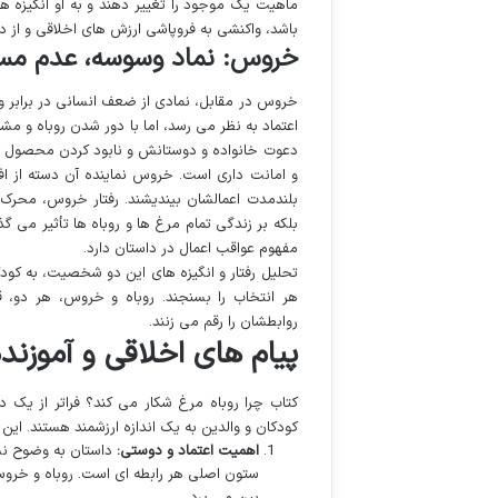
ماهیت یک موجود را تغییر دهند و به او انگیزه ه
باشد، واکنشی به فروپاشی ارزش های اخلاقی و از
خروس: نماد وسوسه، عدم مسئو
خروس در مقابل، نمادی از ضعف انسانی در برابر و
اعتماد به نظر می رسد، اما با دور شدن روباه و مش
دعوت خانواده و دوستانش و نابود کردن محصول ر
و امانت داری است. خروس نماینده آن دسته از اف
بلندمدت اعمالشان بیندیشند. رفتار خروس، محرک 
بلکه بر زندگی تمام مرغ ها و روباه ها تأثیر م
مفهوم عواقب اعمال در داستان دارد.
تحلیل رفتار و انگیزه های این دو شخصیت، به کود
هر انتخاب را بسنجند. روباه و خروس، هر دو، 
روابطشان را رقم می زنند.
پیام های اخلاقی و آموزند
کتاب چرا روباه مرغ شکار می کند؟ فراتر از یک د
کودکان و والدین به یک اندازه ارزشمند هستند. این 
اهمیت اعتماد و دوستی:
داستان به وضوح نشا
ستون اصلی هر رابطه ای است. روباه و خروس 
بین می برد.