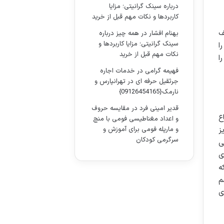
درباره سینک گرانیتی؛ مزایا
کاربردها و نکات مهم قبل از خرید
ف
بهنام افشار
در
همه چیز درباره
سینک گرانیتی؛ مزایا کاربردها و
ا
نکات مهم قبل از خرید
ا
فهیمه گرامی
در
خدمات اجاره
جرثقیل حرفه ای در تهرانپارس و
نارمک{09126454165}
قدیر امینی فرد
در
مقایسه حروف
ع
و اعداد مغناطیسی فومی با منچ
ز
و مارپله فومی برای آموزش و
سرگرمی کودکان
ی
ی
ه
م
ی