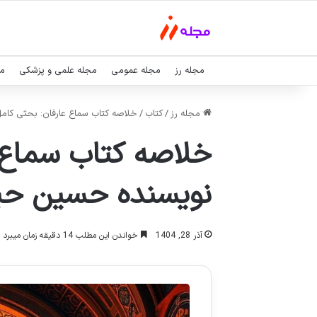
مجله رز
مجله عمومی
مجله علمی و پزشکی
مج
مجله رز
/
کتاب
/
خلاصه کتاب سماع عارفان: بحثی کامل
خلاصه کتاب سماع ع
نویسنده حسین حید
آذر 28, 1404
خواندن این مطلب 14 دقیقه زمان میبرد