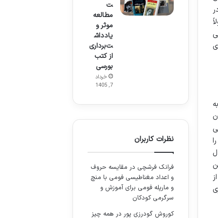
ت
ر
مطالعه
ً
موثر و
ی
یادداش
ت‌برداری
ی
از کتب
بورسی
خرداد
7, 1405
ه
ن
ی
نظرات کاربران
ا
ل
ن
فرانک فرشچی
در
مقایسه حروف
ز
و اعداد مغناطیسی فومی با منچ
و مارپله فومی برای آموزش و
ی
سرگرمی کودکان
کوروش گودرزی پور
در
همه چیز