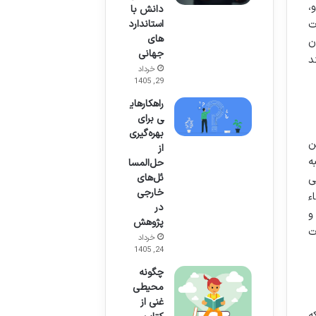
،
دانش با
استاندارد
ت
های
ن
جهانی
د
خرداد
29, 1405
راهکارهای
ی برای
بهره‌گیری
ن
از
ه
حل‌المسا
ئل‌های
ی
خارجی
ء
در
و
پژوهش
ت
خرداد
24, 1405
چگونه
محیطی
غنی از
ه