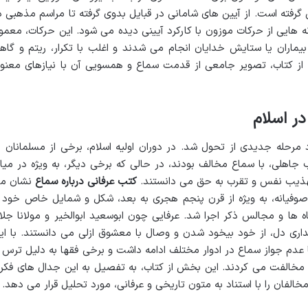
 گرفته است. از آیین های شامانی در قبایل بدوی گرفته تا مراسم مذهبی د
 هایی از حرکات موزون با کارکرد آیینی دیده می شود. این حرکات، معمولا
یماران یا ستایش خدایان انجام می شدند و اغلب با تکرار، ریتم و گاه
 کتاب، تصویر جامعی از قدمت سماع و همسویی آن با نیازهای معنو
در اسلام
 مرحله جدیدی از تحول شد. در دوران اولیه اسلام، برخی از مسلمانان ب
جاهلی، با سماع مخالف بودند، در حالی که برخی دیگر، به ویژه در میا
ی تهذیب نفس و تقرب به حق می دانستند.
کتب عرفانی درباره سماع
نشان م
وفیانه، به ویژه از قرن پنجم هجری به بعد، شکل و شمایل خاص خود ر
ه ها و مجالس ذکر اجرا شد. عرفایی چون ابوسعید ابوالخیر و مولانا جلا
بیداری دل، از خود بیخود شدن و وصال با معشوق ازلی می دانستند. با ای
عدم جواز سماع در ادوار مختلف ادامه داشت و برخی فقها به دلیل ترس ا
ن مخالفت می کردند. این بخش از کتاب، به تفصیل به این جدال های فکر
خالفان را با استناد به متون تاریخی و عرفانی، مورد تحلیل قرار می دهد.