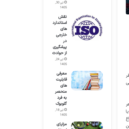
تیر 30,
1405
نقش
استاندارد
های
خارجی
در
پیشگیری
از حوادث
تیر 24,
1405
معرفی
ر
قابلیت
ی
های
منحصر
به فرد
گلوبوک
ر
تیر 18,
ا
1405
ع
مزایای
ن