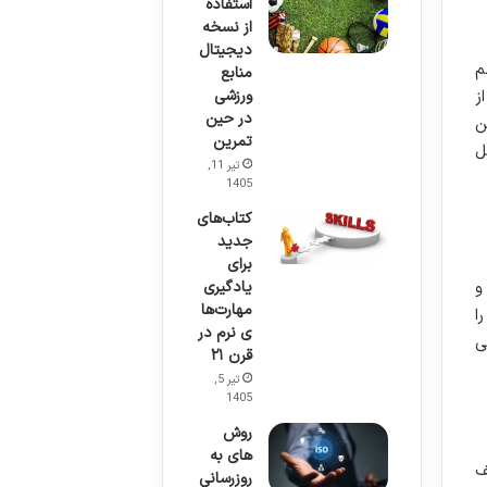
استفاده
از نسخه
دیجیتال
م
منابع
ورزشی
ز
در حین
ن
تمرین
ل
تیر 11,
1405
کتاب‌های
جدید
برای
و
یادگیری
مهارت‌ها
ا
ی نرم در
ی
قرن ۲۱
تیر 5,
1405
روش
های به
ف
روزرسانی