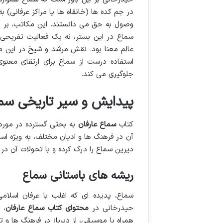
در جم کده ها (خانقاه ها یا مراکز عرفانی) 
وصول به حق می دانستند. این مکاتب، بر ح
سماع در این بستر، نه یک فعالیت تفریحی،
عالم معنا بود. نقش مرشد و شیخ در این م
استفاده درست از سماع برای ارتقای معنو
جلوگیری می کند.
پیدایش و سیر تاریخی سم
کتاب
سماع عارفان
به بحثی گسترده در مورد 
آن در فرهنگ ها و ادیان مختلف، به ویژه اس
دیرین سماع را درک کرده و با تحولات آن در
ریشه های باستانی سماع
سماع، پدیده ای که اغلب با عرفان اسلام
حیدرخانی در
محتوای کتاب سماع عارفان
، 
همراه با موسیقی، از دیرباز در فرهنگ ها و 