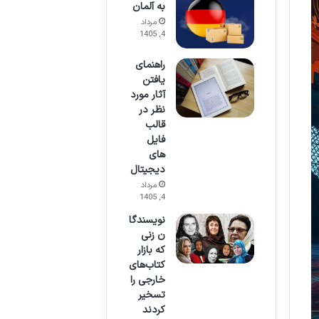
به آلمان
مرداد
4, 1405
راهنمای
یافتن
آثار مورد
نظر در
قالب
فایل
های
دیجیتال
مرداد
4, 1405
نویسندگا
ن زنی
که بازار
کتاب‌های
خارجی را
تسخیر
کردند