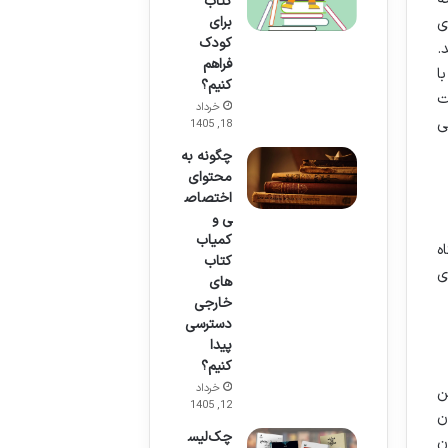
کتاب
برای
ی
کودک
.
فراهم
ا
کنیم؟
ت
خرداد
ی
18, 1405
چگونه به
محتوای
اختصاص
ی و
کمیاب
ه
کتاب
ی
های
خارجی
دسترسی
پیدا
کنیم؟
خرداد
ن
12, 1405
ن
چک‌لیس
ن