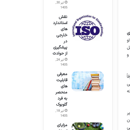
تیر 30,
1405
نقش
استاندارد
های
ی
خارجی
و
در
ل
پیشگیری
از حوادث
و
تیر 24,
1405
معرفی
ً
قابلیت
ی
های
ه
منحصر
به فرد
گلوبوک
تیر 18,
ر
1405
ن
مزایای
ی