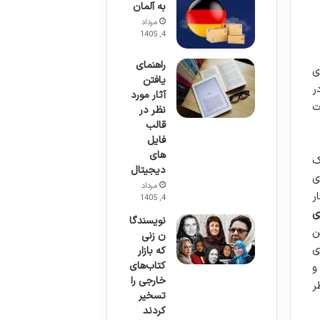
به آلمان
مرداد
4, 1405
راهنمای
ی
یافتن
ر
آثار مورد
ت
نظر در
قالب
فایل
های
ک
دیجیتال
ی
مرداد
ر
4, 1405
ی
نویسندگا
ن
ن زنی
ی
که بازار
کتاب‌های
و
خارجی را
ر
تسخیر
کردند