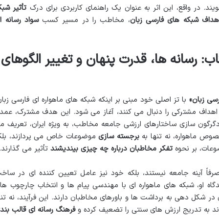
یند. در واقع، این اثر به عنوان یک راهنمای کاربردی برای درک
تأثیر شبک
هداف شبکه های فارسی زبان
، مخاطب را در مسیر کسب
سواد رسانه ا
ب: رسانه ها، قدرت پنهان و تغییر الگوهای
سی زبان»
با تز اصلی خود مبنی بر اینکه شبکه های ماهواره ای فارسی زبان
 اهداف مشترکی را دنبال می کنند، آغاز می شود. این هدف مشترک، عمدتا
گرگون سازی ساختارهای ارزشی جامعه مخاطب، به ویژه ایران، تعریف م
خصوص ماهواره، نه تنها به
برجسته سازی
موضوعات خاص می پردازند، بلک
وعات، بر نحوه
تفکر مخاطبان درباره چه چیزی بیندیشند
تأثیر می گذارند.
اً آینه جامعه نیستند، بلکه خود نیز عامل تعیین کننده ای در ساخ
ه او، شبکه های ماهواره ای با مهندسی پیام ها و انتخاب چارچوب ها
 شکل دهی به برداشت ها و باورهای مخاطبان دارند. این فرآیند، نه تنه
تواند به تدریج ارزش های سنتی را تضعیف کرده و
فرهنگ رسانه ای قالب بند