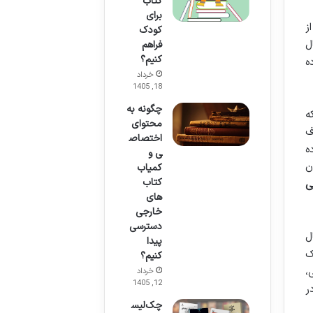
کتاب
برای
ز
کودک
ل
فراهم
کنیم؟
ه
خرداد
18, 1405
چگونه به
ه
محتوای
ف
اختصاص
ه
ی و
ن
کمیاب
کتاب
ی
های
خارجی
دسترسی
ل
پیدا
ک
کنیم؟
،
خرداد
12, 1405
ر
چک‌لیس