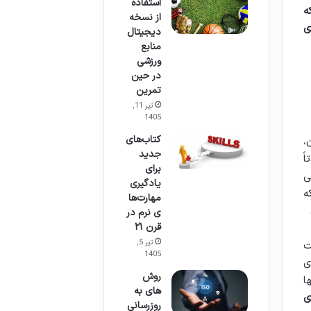
استفاده
ه
از نسخه
ی
دیجیتال
منابع
ورزشی
در حین
تمرین
تیر 11,
1405
کتاب‌های
،
جدید
ً
برای
ی
یادگیری
ه
مهارت‌ها
ی نرم در
قرن ۲۱
تیر 5,
ت
1405
ی
روش
ا
های به
ی
روزرسانی