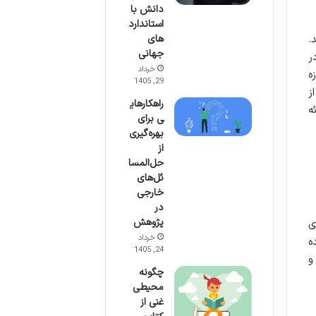
دانش با
استاندارد
.
های
جهانی
ر
خرداد
ه
29, 1405
ز
راهکارهای
ه
ی برای
بهره‌گیری
از
حل‌المسا
ئل‌های
خارجی
در
پژوهش
ی
خرداد
ه
24, 1405
و
چگونه
محیطی
غنی از