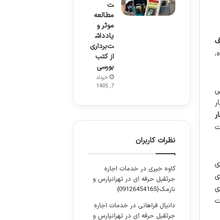
ت
مطالعه
موثر و
یادداش
ف
ت‌برداری
،
از کتب
بورسی
خرداد
7, 1405
ی
ر
ر
ت
نظرات کاربران
ی
کاوه خیری
در
خدمات اجاره
ی
جرثقیل حرفه ای در تهرانپارس و
ی
نارمک{09126454165}
ت
دانیال فراهانی
در
خدمات اجاره
جرثقیل حرفه ای در تهرانپارس و