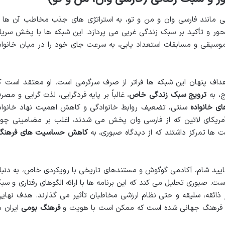
 مانند فارسی وان و من و تو، به استراتژی های جذب مخاطب آن ها ا
ر و تأکید بر سبک زندگی غربی می پردازد. این شبکه ها با پخش سریا
موسیقی و مسابقات استعداد یابی، به سرعت جای خود را در میان خانواد
هداف پنهان این شبکه ها فراتر از صرف سرگرمی است. او معتقد است ک
ج، به
ترویج سبک زندگی خاص
، غالباً بر پایه فردگرایی، لذت گرایی و مصر
ای خانواده
سنتی، تضعیف روابط خانوادگی و کاهش اهمیت نهاد خانواد
آمریکای لاتین که از فارسی وان پخش می شدند، اغلب بر مضامینی چو
ت ها تمرکز داشتند که از دیدگاه صبوری، به
کاهش حساسیت های فرهنگ
رمایید شام، آکادمی گوگوش و مستندهای تاریخی با رویکردی خاص، به دنبا
ت. صبوری تحلیل می کند که این برنامه ها با ارائه الگوهای رفتاری و سب
ائقه، سلیقه و حتی نظام ارزشی مخاطبان تأثیر می گذارند. هدف نهایی
از فرهنگ جهانی شده است که ممکن است با هویت و
فرهنگ بومی
ایران د