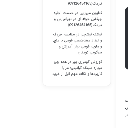
نارمک{09126454165}
کتایون میرزایی
در
خدمات اجاره
جرثقیل حرفه ای در تهرانپارس و
نارمک{09126454165}
فرانک فرشچی
در
مقایسه حروف
و اعداد مغناطیسی فومی با منچ
و مارپله فومی برای آموزش و
سرگرمی کودکان
کوروش گودرزی پور
در
همه چیز
درباره سینک گرانیتی؛ مزایا
کاربردها و نکات مهم قبل از خرید
ت
،
ر