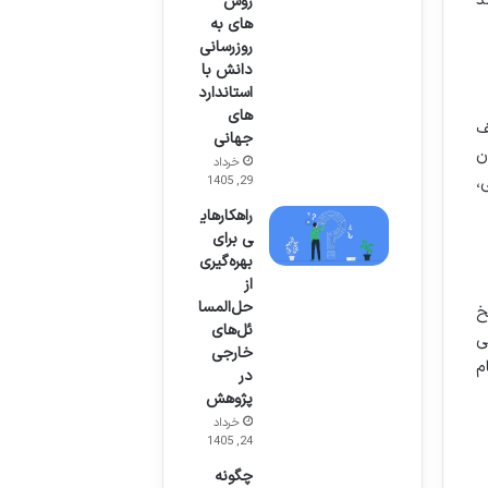
د
روش
های به
روزرسانی
دانش با
استاندارد
های
ف
جهانی
ن
خرداد
،
29, 1405
راهکارهای
ی برای
بهره‌گیری
از
حل‌المسا
خ
ئل‌های
ی
خارجی
م
در
پژوهش
خرداد
24, 1405
چگونه