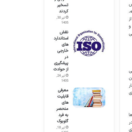
س
تسخیر
کردند
،
تیر 30,
ز
1405
و
نقش
ی
استاندارد
های
خارجی
در
پیشگیری
از حوادث
ی
تیر 24,
ن
1405
ر
معرفی
ی
قابلیت
های
منحصر
ا
به فرد
گلوبوک
ر
تیر 18,
ی