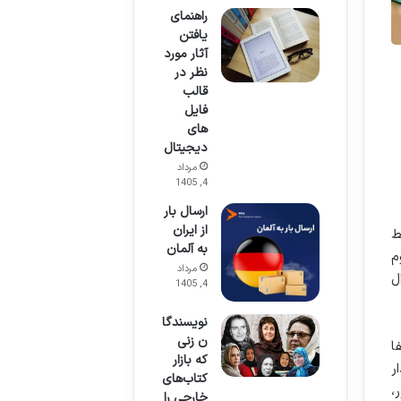
راهنمای
یافتن
آثار مورد
نظر در
قالب
فایل
های
دیجیتال
مرداد
4, 1405
ارسال بار
از ایران
ط
به آلمان
م
مرداد
ل
4, 1405
نویسندگا
ن زنی
ا
که بازار
ر
کتاب‌های
،
خارجی را