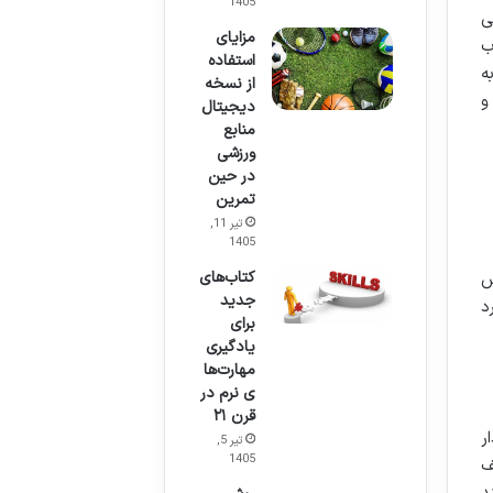
1405
ی
مزایای
ب
استفاده
ه
از نسخه
و
دیجیتال
منابع
ورزشی
در حین
تمرین
تیر 11,
1405
کتاب‌های
س
جدید
د
برای
یادگیری
مهارت‌ها
ی نرم در
قرن ۲۱
ر
تیر 5,
1405
ف