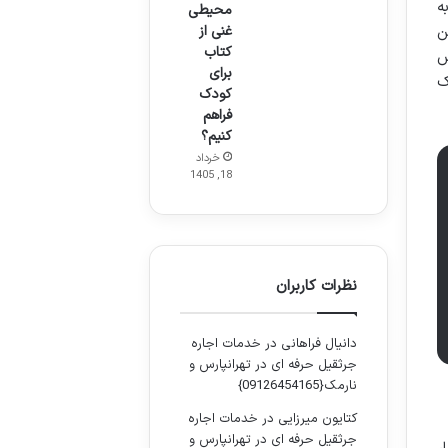
ه
محیطی
غنی از
ن
کتاب
ش
برای
ک
کودک
فراهم
کنیم؟
خرداد
18, 1405
نظرات کاربران
دانیال فراهانی
در
خدمات اجاره
جرثقیل حرفه ای در تهرانپارس و
نارمک{09126454165}
کتایون میرزایی
در
خدمات اجاره
جرثقیل حرفه ای در تهرانپارس و