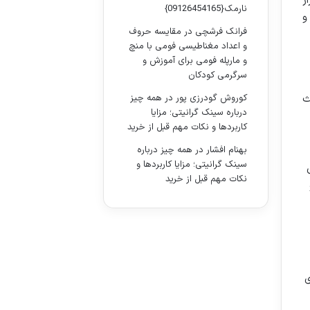
ر
نارمک{09126454165}
و
فرانک فرشچی
در
مقایسه حروف
و اعداد مغناطیسی فومی با منچ
و مارپله فومی برای آموزش و
سرگرمی کودکان
کوروش گودرزی پور
در
همه چیز
ث
درباره سینک گرانیتی؛ مزایا
کاربردها و نکات مهم قبل از خرید
بهنام افشار
در
همه چیز درباره
سینک گرانیتی؛ مزایا کاربردها و
نکات مهم قبل از خرید
ی