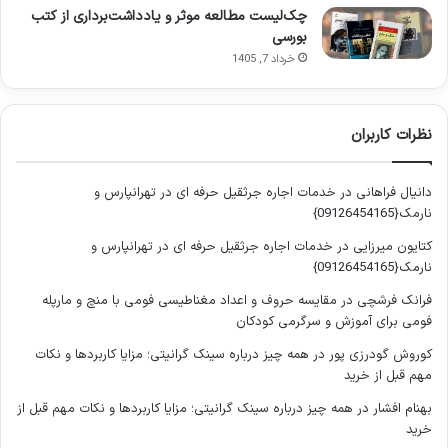
دشمن حفظ کردند. خلبان حسن عابدینی، به عنوان یکی از چهره
چک‌لیست مطالعه موثر و یادداشت‌برداری از کتب
های شاخص هوانیروز، با حضور فعال و نقش آفرینی محوری در
بورسی
عملیات های گوناگون، نام خود را در تاریخ این سرزمین جاودانه
خرداد 7, 1405
ساخته است.
نظرات کاربران
مطالعه این خاطرات، فراتر از بازگویی صرف رویدادها، فرصتی برای
درک عمق فداکاری ها و تصمیم گیری های دشوار در شرایط بحرانی
است. این اثر، به نسل جوان کمک می کند تا با ریشه های مقاومت
دانیال فراهانی
در
خدمات اجاره جرثقیل حرفه ای در تهرانپارس و
و ارزش های ملی آشنا شوند و از قهرمانان واقعی این مرزوبوم الهام
نارمک{09126454165}
بگیرند. اهمیت این خاطرات در دنیای امروز، در لزوم حفظ حافظه
کتایون میرزایی
در
خدمات اجاره جرثقیل حرفه ای در تهرانپارس و
تاریخی و انتقال تجربیات گران بهای گذشته به آینده نهفته است؛ چرا
نارمک{09126454165}
که درس های ایثار، وحدت و مقاومت، هیچ گاه کهنه نمی شوند و
فرانک فرشچی
در
مقایسه حروف و اعداد مغناطیسی فومی با منچ و مارپله
همواره می تواند راهگشای مسیرهای دشوار پیش رو باشد.
فومی برای آموزش و سرگرمی کودکان
کوروش گودرزی پور
در
همه چیز درباره سینک گرانیتی؛ مزایا کاربردها و نکات
فصل اول: از کودکی تا آشیانه عقاب ها
مهم قبل از خرید
(سال های شکل گیری شخصیت)
بهنام افشار
در
همه چیز درباره سینک گرانیتی؛ مزایا کاربردها و نکات مهم قبل از
خرید