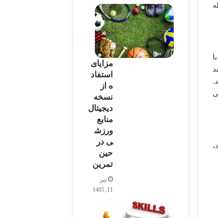
ه
ا
مزایای
د
استفاد
.
ه از
ی
نسخه
دیجیتال
منابع
ورزش
ی در
،
حین
تمرین
تیر
11, 1405