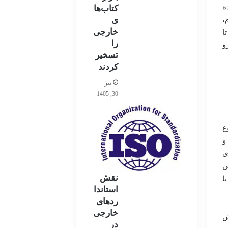
ه
کتاب‌ها
ی
،
خارجی
ا
را
و
تسخیر
کردند
تیر
30, 1405
ع
و
ی
ن
نقش
ا
استاندا
ردهای
خارجی
ش
در