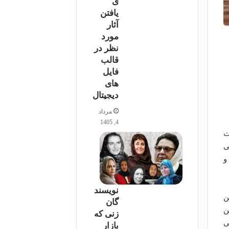
ی
یافتن
آثار
مورد
نظر در
قالب
فایل
های
دیجیتال
مرداد
4, 1405
ت
ی
و
نویسند
ن
گان
ن
زنی که
ی
بازار