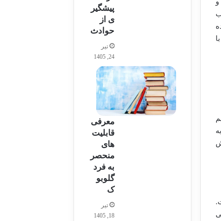
و
پیشگیر
ب
ی از
ه
حوادث
ا
تیر
24, 1405
م
معرفی
ه
قابلیت
ش
های
منحصر
به فرد
گلوبو
ک
.
تیر
ی
18, 1405