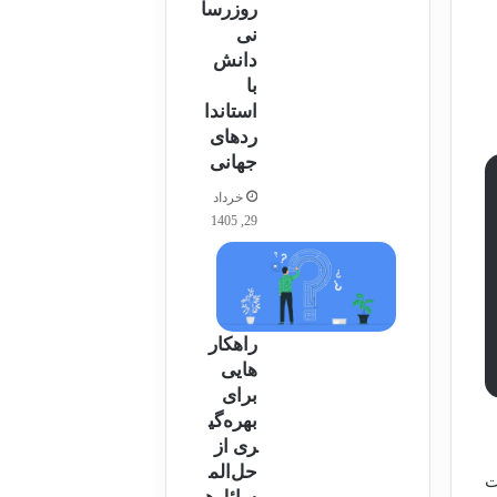
روزرسا
نی
دانش
با
استاندا
ردهای
جهانی
خرداد
29, 1405
راهکار
هایی
برای
بهره‌گی
ری از
حل‌الم
ت