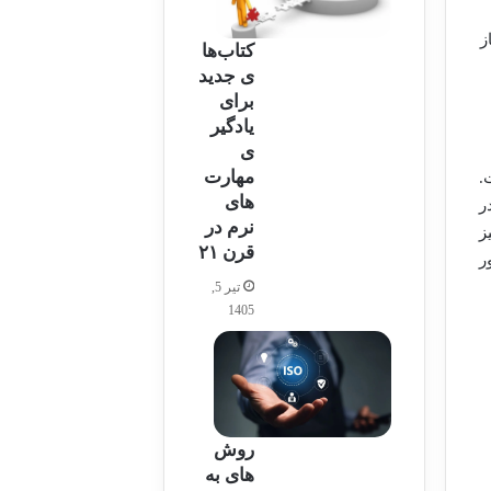
ز
کتاب‌ها
ی جدید
برای
یادگیر
ی
مهارت‌
.
های
ر
نرم در
ز
قرن ۲۱
ر
تیر 5,
1405
روش
های به