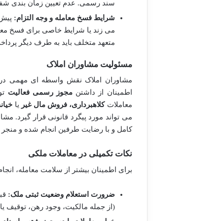
سند رسمی. عدم تعیین زمان بندی شفا
شرایط فسخ معامله و وجه التزام:
پیش ب
می زند یا شرایط خاصی برای فسخ معا
متعهد متخلف باید به طرف دیگر پرداخت
مسئولیت مشاوران املاک
مشاوران املاک نقش واسطه ای مهمی در 
اطمینان از داشتن
مجوز رسمی فعالیت
توس
معاملات
کلاهبرداری، فروش مال غیر
یا
خیان
می تواند مورد پیگرد قانونی قرار گیرد. م
کامل و با رضایت طرفین انجام شده و منجر به
نکات تکمیلی در معاملات ملکی
برای اطمینان بیشتر از سلامت معامله، انجا
ضرورت استعلام وضعیت ثبتی ملک:
قبل
(از جمله مالکیت، وجود رهن، توقیف یا