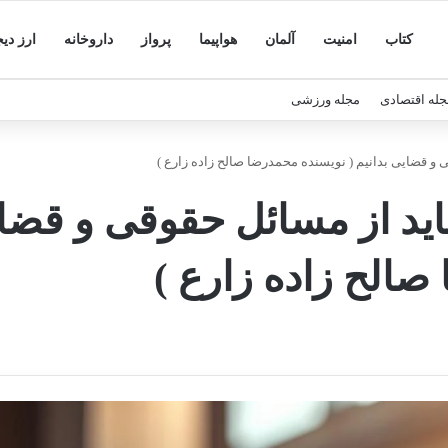
کتاب
امنیت
آلمان
هواپیما
پرواز
داروخانه
ارز دیج
جله اقتصادی
مجله ورزشی
 و قضایی بدانیم ( نویسنده محمدرضا صالح زاده زارع )
اید از مسائل حقوقی و قضای
الح زاده زارع )