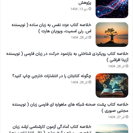
پژوهش
دی 13, 1404
خلاصه کتاب عزت نفس به زبان ساده ( نویسنده
اس. رنی اسمیت، ویویان هارت )
آذر 28, 1404
خلاصه کتاب رویکردی شناختی به بازنمود حرکت در زبان فارسی ( نویسنده
آزیتا افراشی )
آذر 28, 1404
چگونه کتابتان را در انتشارات خارجی چاپ کنید؟
آذر 28, 1404
خلاصه کتاب پشت صحنه شبکه های ماهواره ای فارسی زبان ( نویسنده
مفهوم “فول فاند” و “بدون مدرک زبان”
مجتبی صبوری )
آذر 27, 1404
را دقیق‌تر بشناسید
خلاصه کتاب آمادگی آزمون کارشناسی ارشد زبان