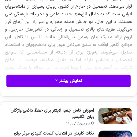
قرار می‌دهد. تحصیل در خارج از کشور، رویای بسیاری از دانشجویان
ایرانی است که به دنبال افق‌های جدید علمی و تجربیات فرهنگی غنی
هستند. با این حال، دو چالش عمده همواره بر سر راه این آرمان قرار
می‌گیرد: هزینه‌های بالای تحصیل و زندگی در کشورهای خارجی، و
لزوم ارائه مدرک زبان رسمی بین‌المللی مانند آیلتس یا تافل. این
موانع، گاهی اوقات به سدی غیرقابل عبور برای دانشجویان با استعداد
تبدیل می‌شوند، به‌ویژه برای آن دسته از متقاضیانی که سوابق
تحصیلی درخشانی دارند اما به دلایل مختلف فرصت یا امکان
شرکت در آزمون‌های زبان را پیدا نکرده‌اند. این مقاله با هدف روشن
کردن مسیر و ارائه یک راهنمای جامع، به بررسی امکان دریافت
نمایش بیشتر
بورسیه‌های فول فاند بدون نیاز به مدرک زبان می‌پردازد. ما در اینجا
نه تنها به این سوال اساسی پاسخ می‌دهیم که آیا چنین فرصت‌هایی
وجود دارند، بلکه انواع این بورسیه‌ها، کشورهای پیشرو در ارائه آن‌ها،
راهکارهای جایگزین برای اثبات مهارت زبان، و مراحل گام به گام برای
آموزش کامل جعبه لایتنر برای حفظ دائمی واژگان
افزایش شانس موفقیت را به تفصیل شرح خواهیم داد. این راهنما
زبان انگلیسی
به شما کمک می‌کند تا با دیدی واقع‌بینانه اما امیدوارکننده،
فروردین 17, 1405
برنامه‌ریزی دقیقی برای آینده تحصیلی خود در خارج از کشور داشته
نکات کلیدی در انتخاب کلمات کلیدی موثر برای
باشید.