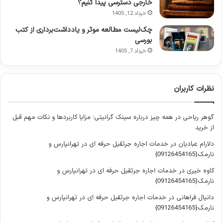
خارجی دسترسی پیدا کنیم؟
چرا کلان داده ها حیاتی است و این
خرداد 12, 1405
کتاب چه رویکردی دارد؟
چک‌لیست مطالعه موثر و یادداشت‌برداری از کتب
بورسی
اهمیت روزافزون کلان داده ها در تحولات اخیر فناوری و کسب وکار
خرداد 7, 1405
غیرقابل انکار است. سازمان ها با حجم عظیمی از داده ها از منابع
مختلف مانند رسانه های اجتماعی، حسگرها، تراکنش های مالی و
نظرات کاربران
داده های اینترنت اشیا روبرو هستند. توانایی جمع آوری، ذخیره
سازی، پردازش و تحلیل این داده های بزرگ، به آن ها این امکان را
می دهد که بینش های ارزشمندی کسب کنند که در گذشته قابل
گوهر ریاحی
در
همه چیز درباره سینک گرانیتی؛ مزایا کاربردها و نکات مهم قبل
دستیابی نبودند. این بینش ها می توانند منجر به تصمیم گیری های
از خرید
بهتر، توسعه محصولات و خدمات نوآورانه، بهینه سازی فرآیندها و در
دلارام عبادیان
در
خدمات اجاره جرثقیل حرفه ای در تهرانپارس و
نهایت، کسب مزیت رقابتی پایدار شوند.
نارمک{09126454165}
کاوه خیری
در
خدمات اجاره جرثقیل حرفه ای در تهرانپارس و
کتاب
تجزیه و تحلیل کلان داده ها: فناوری های مخرب برای تغییر
نارمک{09126454165}
بازی
به قلم آرویند ساتهی، نه تنها به چرایی این اهمیت می پردازد،
دانیال فراهانی
در
خدمات اجاره جرثقیل حرفه ای در تهرانپارس و
بلکه راهکارهای عملی برای بهره برداری از این پتانسیل را نیز ارائه می
نارمک{09126454165}
دهد. ساتهی در این اثر، به سؤالات بنیادین بسیاری پاسخ می دهد