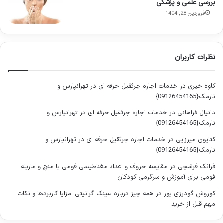
بررسی علمی و پزشکی
معرفی ۱۰ ماسک خانگی روشن‌کننده
فروردین 28, 1404
پوست
ماسک‌های خانگی ساده و طبیعی یکی از مؤثرترین روش‌ها برای
نظرات کاربران
روشن کردن پوست هستند. استفاده منظم از این ماسک‌ها باعث
کاهش تیرگی، لک‌ها و کدر شدن پوست می‌شود و پوست را نرم،
کاوه خیری
در
خدمات اجاره جرثقیل حرفه ای در تهرانپارس و
لطیف و درخشان می‌کند. این ماسک‌ها به دلیل مواد طبیعی و بدون
نارمک{09126454165}
ترکیبات شیمیایی، مناسب تمام انواع پوست هستند و اثرگذاری قابل
دانیال فراهانی
در
خدمات اجاره جرثقیل حرفه ای در تهرانپارس و
توجهی دارند.
نارمک{09126454165}
ماسک‌های موثر و کاربردی
کتایون میرزایی
در
خدمات اجاره جرثقیل حرفه ای در تهرانپارس و
نارمک{09126454165}
از میان ماسک‌های خانگی، ترکیب عسل و لیمو به دلیل داشتن
فرانک فرشچی
در
مقایسه حروف و اعداد مغناطیسی فومی با منچ و مارپله
ویتامین
C
و خاصیت مرطوب‌کنندگی عسل، یکی از پرکاربردترین‌ها
فومی برای آموزش و سرگرمی کودکان
است. این ماسک می‌تواند پوست را روشن و لک‌ها را کاهش دهد.
کوروش گودرزی پور
در
همه چیز درباره سینک گرانیتی؛ مزایا کاربردها و نکات
استفاده منظم دو تا سه بار در هفته، تغییر ملموسی در شفافیت
مهم قبل از خرید
پوست ایجاد می‌کند.