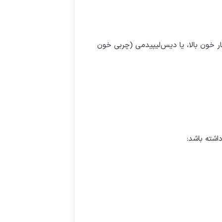
فه وزن) در صورت همراهی با حداقل یک بیماری مرتبط با چاقی مانند دیابت نوع ۲، فشار خون بالا، یا دیس‌لیپیدمی (چربی خون
داشته باشد
: