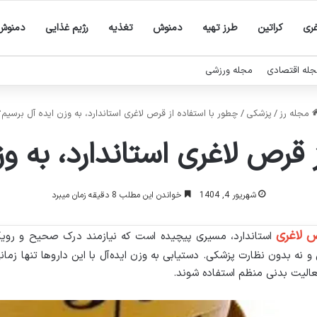
غری
کراتین
طرز تهیه
دمنوش
تغذیه
رژیم غذایی
دمنوش 
له اقتصادی
مجله ورزشی
مجله رز
/
پزشکی
/
چطور با استفاده از قرص لاغری استاندارد، به وزن ایده آل برسیم؟
 قرص لاغری استاندارد، به و
شهریور 4, 1404
خواندن این مطلب 8 دقیقه زمان میبرد
 لاغری
استاندارد، مسیری پیچیده است که نیازمند درک صحیح و رویک
ایی و نه بدون نظارت پزشکی. دستیابی به وزن ایده‌آل با این داروها تنها زم
عالیت بدنی منظم استفاده شوند
.