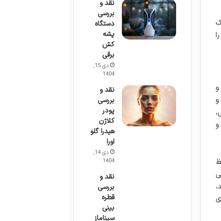
نقد و
بررسی
ک
دستگاه
پشه
ا
کش
برقی
دی 15,
1404
 سر و
نقد و
ت سر و
بررسی
پودر
ی،
کلاژن
و
هیدرا گلو
اورا
دی 14,
ظ
1404
ی
نقد و
،
بررسی
قطره
ری
بینی
سیناماز