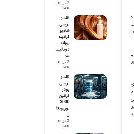
دی 16,
1404
ننده
نقد و
بررسی
ک
شامپو
ظ
کراتینه
روزانه
درمالیس
ا
ت
ی
دی 15,
1404
نقد و
بررسی
ی
پودر
م
کراتین
ی
3000
ی
یوروویتا
ه
ل
دی 15,
1404