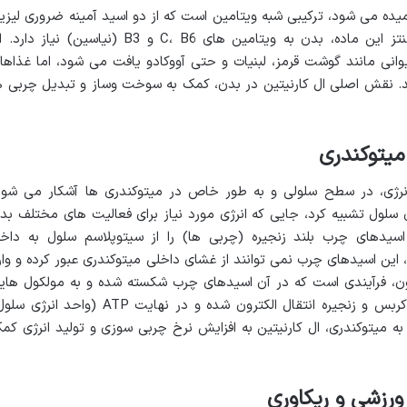
امیده می شود، ترکیبی شبه ویتامین است که از دو اسید آمینه ضروری لیزی
و متیونین در بدن سنتز می شود. برای سنتز این ماده، بدن به ویتامین های C، B6 و B3 (نیاسین) نیاز د
وانی مانند گوشت قرمز، لبنیات و حتی آووکادو یافت می شود، اما غذاها
تند. نقش اصلی ال کارنیتین در بدن، کمک به سوخت وساز و تبدیل چربی ه
میتوکندری
 انرژی، در سطح سلولی و به طور خاص در میتوکندری ها آشکار می شود
 سلول تشبیه کرد، جایی که انرژی مورد نیاز برای فعالیت های مختلف بد
اسیدهای چرب بلند زنجیره (چربی ها) را از سیتوپلاسم سلول به داخ
 این اسیدهای چرب نمی توانند از غشای داخلی میتوکندری عبور کرده و وار
سیون، فرآیندی است که در آن اسیدهای چرب شکسته شده و به مولکول های
تبدیل می شوند که می توانند وارد چرخه کربس و زنجیره انتقال الکترون شده و در نهایت ATP (واحد انر
 به میتوکندری، ال کارنیتین به افزایش نرخ چربی سوزی و تولید انرژی کم
 ورزشی و ریکاوری