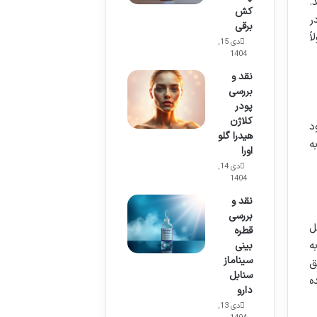
.
کش
ر
برقی
ً
دی 15,
1404
نقد و
بررسی
پودر
کلاژن
د
هیدرا گلو
ه
اورا
دی 14,
1404
نقد و
بررسی
ل
قطره
ه
بینی
سیناماز
ق
سنابل
ه
دارو
دی 13,