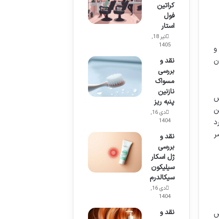
کراتین
فول
استار
تیر 18,
1405
و
ن
نقد و
بررسی
مسواک
نازنین
ش
پنبه ریز
ن
دی 16,
د
1404
ر
نقد و
بررسی
ژل اسکار
سیلیکون
سیکالدرم
دی 16,
1404
نقد و
ص