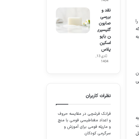
1404
نقد و
بررسی
ا
صابون
ه
گلیسیری
ه
ن بایو
اسکین
پلاس
دی 13,
1404
ن
ی
نظرات کاربران
فرانک فرشچی
در
مقایسه حروف
ه
و اعداد مغناطیسی فومی با منچ
ت
و مارپله فومی برای آموزش و
ل
سرگرمی کودکان