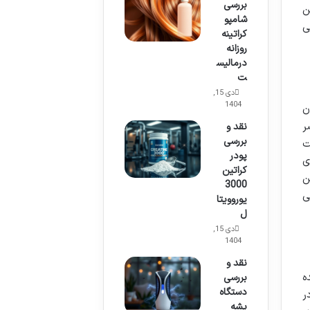
بررسی
ن
شامپو
ی
کراتینه
روزانه
درمالیس
ت
دی 15,
1404
ن
ر
نقد و
بررسی
ت
پودر
ی
کراتین
ن
3000
ی
یوروویتا
ل
دی 15,
1404
نقد و
ه
بررسی
دستگاه
ر
پشه