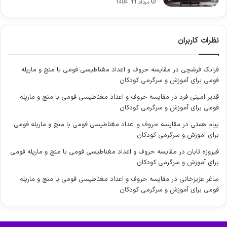
مرداد 11, 1404
32 اینچی تلویزیون (حدود 73.5 سانتی متر عرض، 44.3 سانتی متر
ارتفاع بدون پایه، و 16.3 سانتی متر عمق با پایه) آن را به گزینه ای
ایده آل برای نصب روی میزهای کوچک، کمدها یا در فضاهایی با
نظرات کاربران
محدودیت مکانی تبدیل کرده است. وزن سبک دستگاه نیز به نصب
آسان تر روی دیوار کمک می کند.
فرانک فرشچی
در
مقایسه حروف و اعداد مغناطیسی فومی با منچ و مارپله
فومی برای آموزش و سرگرمی کودکان
متریال و کیفیت بدنه
قدیر امینی فرد
در
مقایسه حروف و اعداد مغناطیسی فومی با منچ و مارپله
سونی همواره به کیفیت ساخت بالای محصولاتش شهره بوده و این
فومی برای آموزش و سرگرمی کودکان
مدل نیز از این قاعده مستثنی نیست. پلاستیک به کاررفته در بدنه، با
پیام همتی
در
مقایسه حروف و اعداد مغناطیسی فومی با منچ و مارپله فومی
وجود ماهیت پلاستیکی، دارای کیفیت و پرداخت مناسبی است که
برای آموزش و سرگرمی کودکان
مقاومت خوبی در برابر خط و خش و استفاده روزمره از خود نشان
فیروزه تابان
در
مقایسه حروف و اعداد مغناطیسی فومی با منچ و مارپله فومی
می دهد. مونتاژ قطعات دقیق و بدون درز است که به دوام کلی
برای آموزش و سرگرمی کودکان
محصول می افزاید و تضمین کننده عمر طولانی مدت آن است. این
ساغر عزیزخانی
در
مقایسه حروف و اعداد مغناطیسی فومی با منچ و مارپله
کیفیت ساخت، یکی از مزایای کلیدی
تلویزیون سونی براویا 32 اینچ
فومی برای آموزش و سرگرمی کودکان
به شمار می رود.
پایه ها و امکان نصب دیواری