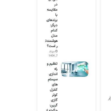
در
مقایسه
با
برندهای
دیگر:
کدام
مدل
هوشمندت
ر است؟
مرداد
7, 1404
تنظیم و
راه
اندازی
سیستم
های
کنترل
کولر
ار
گازی
گرین:
چگونه از