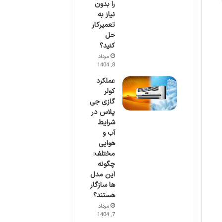
را بدون
نیاز به
تعمیرکار
حل
کنید؟
مرداد
8, 1404
عملکرد
کولر
گازی جی
پلاس در
شرایط
آب و
هوایی
مختلف:
چگونه
این مدل
ها سازگار
هستند؟
مرداد
7, 1404