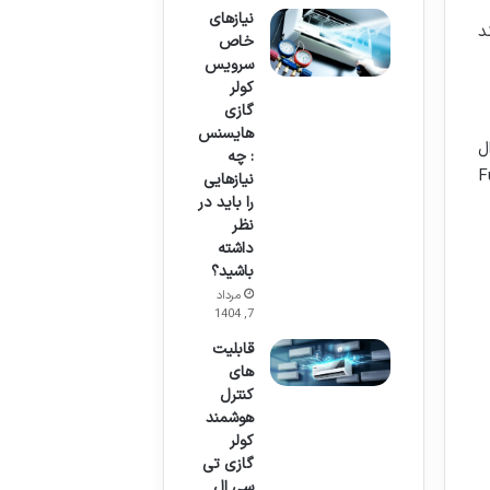
نیازهای
د
خاص
سرویس
کولر
گازی
هایسنس
ل
: چه
Fujitsu Gen
نیازهایی
را باید در
نظر
داشته
باشید؟
مرداد
7, 1404
قابلیت
های
کنترل
هوشمند
کولر
گازی تی
سی ال