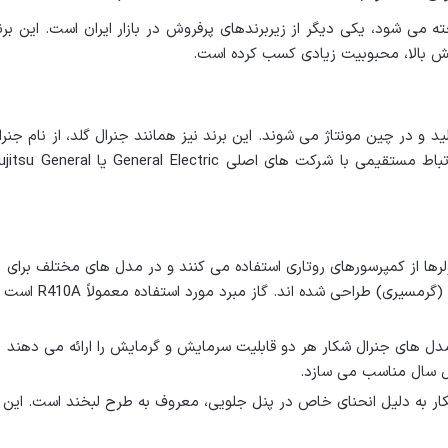
خته می شود، یکی دیگر از زیربرندهای پرفروش در بازار ایران است. این برن
ش بالا، محبوبیت زیادی کسب کرده است.
ید و در چین مونتاژ می شوند. این برند نیز همانند جنرال گلد، از نام جنرا
برای بازاریابی در ایران استفاده می کند و ارتباط مستقیمی با شرکت های اصلی General Electric یا eral
رها از کمپرسورهای روتاری استفاده می کنند و در مدل های مختلف برای
مناطق آب و هوایی T2 (معتدل) و T3 (گرمسیری) طراحی شده اند. گاز مبرد مورد استفاده معمولاً R410A است
ل های جنرال شکار هر دو قابلیت سرمایش و گرمایش را ارائه می دهند
ول سال مناسب می سازد.
ر به دلیل انحنای خاص در پنل جلویی، معروف به طرح لبخند است. این