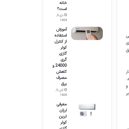
خانه
است؟
دی 6,
1404
آموزش
استفاده
ی
از کنترل
ی
کولر
ق
گازی
گری
24000 و
ر
کاهش
مصرف
.
برق
و
آبان 5,
ر
1404
معرفی
ارزان
ترین
کولر
گازی