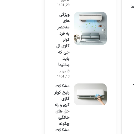
مهر
29, 1404
ط
ویژگی
های
منحصر
به فرد
کولر
گازی ال
جی که
باید
بدانید!
مرداد
13, 1404
ی باعث قرار گرفتن آن ها در رده های انرژی A و A+
مشکلات
رایج کولر
گازی
گری و راه
حل های
خانگی:
چگونه
مشکلات