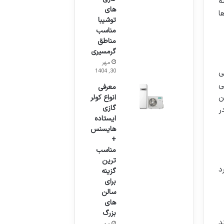
ه
های
ا
توشیبا
مناسب
مناطق
گرمسیری
مهر
30, 1404
 اصلی
ی
معرفی
ن
انواع کولر
گازی
ر
ایستاده
هایسنس
+
مناسب
ترین
د
گزینه
برای
سالن
های
بزرگ
د