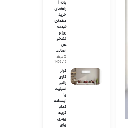
بانه |
راهنمای
خرید
مطمئن،
قیمت
روز و
تشخی
ص
اصالت
مرداد
13, 1405
کولر
گازی
زانتی
اسپلیت
یا
ایستاده
کدام
گزینه
بهتری
برای