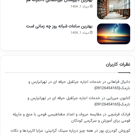
بهترین دبیرستان غیرانتفاعی دخترانه قم
تحریک پذیری:
واکنش های سریع و شدید به محرک های
مرداد 1, 1404
کوچک، به دلیل آستانه تحمل پایین ناشی از اضطراب.
دشواری در تمرکز:
ناتوانی در متمرکز ماندن بر یک کار یا
بهترین ساعات شبانه روز چه زمانی است
گفتگو، به دلیل هجوم افکار نگران کننده.
مرداد 1, 1404
احساس عدم کنترل:
این باور که هیچ تسلطی بر افکار و اتفاقات
زندگی ندارید و رویدادها خارج از اختیار شما هستند.
خشم غیرمنطقی:
تجربه احساسات خشم و عصبانیت بدون
دلیل واضح یا در واکنش به مسائل جزئی.
نظرات کاربران
علائم جسمی
دانیال فراهانی
در
خدمات اجاره جرثقیل حرفه ای در تهرانپارس و
افزون بر نشانه های روانی، نگرانی های مزمن می توانند به صورت
نارمک{09126454165}
علائم فیزیکی نیز خود را نشان دهند که اغلب با سیستم عصبی
کتایون میرزایی
در
خدمات اجاره جرثقیل حرفه ای در تهرانپارس و
خودمختار مرتبط هستند:
نارمک{09126454165}
فرانک فرشچی
در
مقایسه حروف و اعداد مغناطیسی فومی با منچ و مارپله
تپش قلب:
احساس ضربان قلب تند و نامنظم، حتی در حالت
فومی برای آموزش و سرگرمی کودکان
استراحت.
کوروش گودرزی پور
در
همه چیز درباره سینک گرانیتی؛ مزایا کاربردها و نکات
سردرد:
سردردهای تنشی مداوم یا میگرن های ناشی از تنش