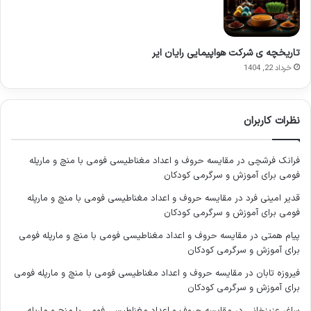
آثار باستانی و تمدن های اولیه املش
آثار باستانی کشف شده در املش، شامل سفالینه ها، ابزارآلات سنگی
تاریخچه ی شرکت هواپیمایی رایان ایر
و فلزی، و گورستان های باستانی، به دوران های مختلفی از جمله
خرداد 22, 1404
عصر آهن و حتی پیش از آن بازمی گردد. این یافته ها، نشان دهنده
وجود تمدن های پیشرفته در این ناحیه است. هرچند تمدن مارلیک
در نزدیکی رودبار گیلان قرار دارد، اما یافته های املش نیز نشان
نظرات کاربران
دهنده ارتباطات فرهنگی و تمدنی با سایر نقاط باستانی گیلان است.
این آثار، گواهی بر غنای تاریخی و فرهنگی املش در دوران های کهن
و پیش از ظهور اسلام هستند و اطلاعات ارزشمندی درباره سبک
فرانک فرشچی
در
مقایسه حروف و اعداد مغناطیسی فومی با منچ و مارپله
فومی برای آموزش و سرگرمی کودکان
زندگی و آداب و رسوم مردمان باستانی این سرزمین به دست می
دهند.
قدیر امینی فرد
در
مقایسه حروف و اعداد مغناطیسی فومی با منچ و مارپله
فومی برای آموزش و سرگرمی کودکان
املش در دوران اسلامی
پیام همتی
در
مقایسه حروف و اعداد مغناطیسی فومی با منچ و مارپله فومی
برای آموزش و سرگرمی کودکان
با ظهور اسلام در ایران، املش نیز مانند سایر نقاط گیلان، تحت تأثیر
فیروزه تابان
در
مقایسه حروف و اعداد مغناطیسی فومی با منچ و مارپله فومی
تحولات قرار گرفت. این منطقه، به دلیل موقعیت کوهستانی و
برای آموزش و سرگرمی کودکان
دسترسی دشوار، تا حدودی استقلال خود را حفظ کرد و حاکمان