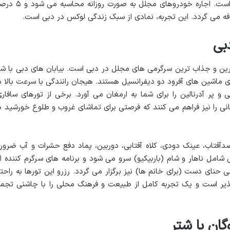
اجاره، ارائه کپی گواهینامه و گذرنامه الزامی است. اجاره خودروهای مجلل به صورت رو
ضافه می گردد. این تجربه، نمادی از سبک زندگی لوکس در دبی است.
بی
ارترین و جذاب ترین سرگرمی های مجلل در دبی است. بیابان های دبی با ش
ی ماشین های آفرود دو دیفرانسیل هستند. هیجان رانندگی با سرعت بالا د
پر آدرنالین را برای شما به ارمغان می آورد. برخی از تورهای سافاری
نی را نیز فراهم می کنند که فرصتی برای تماشای غروب و طلوع خورشید د
دآفتاب، عینک دودی، کلاه آفتابی، دوربین، پماد دفع حشرات و آب ضرور
شامل ناهار و شام (باربیکیو) سرو می شود و برنامه های سرگرم کننده ا
ای دست (برای خانم ها) نیز برگزار می گردد. رزرو این تورها به راحت
پذیر است و یک تجربه کامل از طبیعت و فرهنگ محلی را با چاشنی تجم
ان با شتر