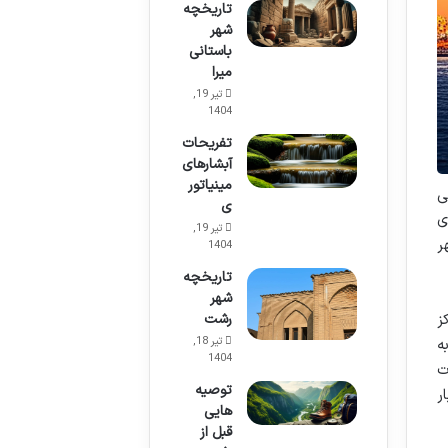
تاریخچه
شهر
باستانی
میرا
تیر 19,
1404
تفریحات
آبشارهای
مینیاتور
ی
ی
ی
تیر 19,
ر
1404
تاریخچه
شهر
رشت
ز
تیر 18,
ه
1404
ت
توصیه
ر
هایی
قبل از