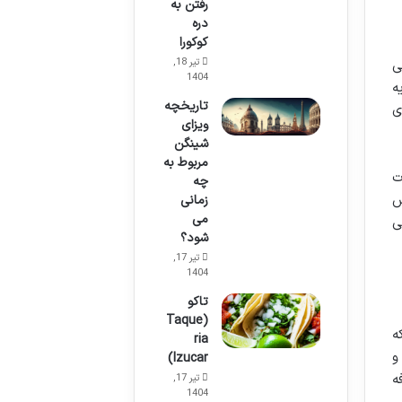
رفتن به
دره
کوکورا
تیر 18,
ی
1404
ه
تاریخچه
ی
ویزای
شینگن
مربوط به
 لذت
چه
ش
زمانی
می
ی
شود؟
تیر 17,
1404
تاکو
(Taque
ه
ria
و
Izucar)
ه
تیر 17,
1404