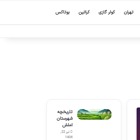
تهران
کولر گازی
کراتین
بوتاکس
تاریخچه
شهرستان
املش
تیر 22,
1404