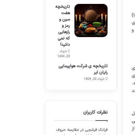
تاریخچه
هفت
خانم ها)
سین و
ی
رمز و
و
رازهایی
که نمی
دانید!
خرداد
23, 1404
تاریخچه ی شرکت هواپیمایی
ی
رایان ایر
زی
خرداد 22, 1404
.
د
نظرات کاربران
ل
ی
ز
فرانک فرشچی
در
مقایسه حروف