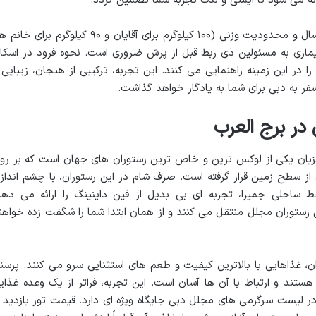
ائه می شود تا ایمنی و لذت تجربه شما تضمین گردد.
برای شرکت در این فعالیت، حداقل سن ۱۸ سال و محدودیت وزنی (۱۰۰ کیلوگرم برای آقایان و ۹۰ کیلوگرم برای 
بیماری به مسئولین ذی ربط قبل از پرش ضروری است. نحوه فرود در اسکا
ا در این زمینه راهنمایی می کنند. این تجربه، ترکیبی از هیجان، زیبایی 
فر به دبی برای شما به یادگار خواهد گذاشت.
در برج العرب
یزبان یکی از لوکس ترین و خاص ترین رستوران های جهان است که بر رو
د هلی کوپتر آن در ارتفاع ۲۲۰ متری از سطح زمین قرار گرفته است. صرف شام در این رستوران، با چشم اندا
ط ساحلی جمیرا، تجربه ای بی بدیل از فین داینینگ را ارائه می دهد
 رستوران مجلل منتقل می کنند و از همان ابتدا شما را شگفت زده خواهن
ن، غذاهایی با بالاترین کیفیت و طعم های استثنایی سرو می کنند. پرسن
ستند و ارتباط با آن ها آسان است. این تجربه، فراتر از یک وعده غذای
 لیست سرگرمی های مجلل دبی جایگاه ویژه ای دارد. قیمت تور بازدید ا