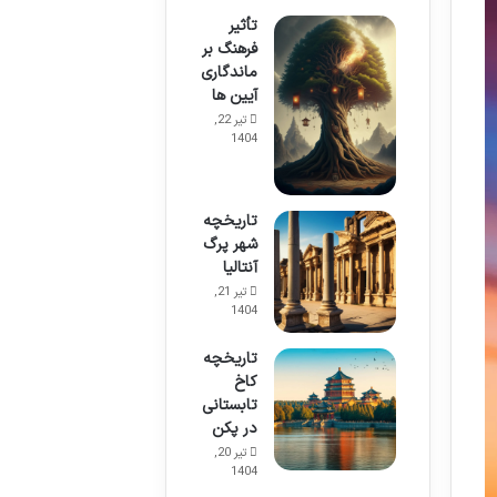
تأثیر
فرهنگ بر
ماندگاری
آیین ها
تیر 22,
1404
تاریخچه
شهر پرگ
آنتالیا
تیر 21,
1404
تاریخچه
کاخ
تابستانی
در پکن
تیر 20,
1404