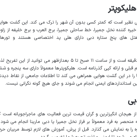
 هلیکوپتر
بی نظیر است که کمتر کسی بدون آن شهر را ترک می کند. این گشت هوای
یره کننده نخل جمیرا، خط ساحلی جمیرا، برج العرب و برج خلیفه از زاوی
 هتل های پنج ستاره دبی دارای هلی پد اختصاصی هستند و تورها
مدت زمان این پرواز معمولاً بین ۱۵ تا ۲۵ دقیقه است و از ساعت ۱۱ صبح تا ۵ بعدازظهر می توانید از این تفریح
ام قبلی و ارائه کپی گذرنامه است. هلیکوپترها معمولاً دارای سه پنجره و ش
ا در این گشت هوایی همراهی می کند تا اطلاعات جامعی از نقاط دیدن
رین استانداردهای ایمنی انجام می شوند و جای هیچ گونه نگرانی نیست.
بی
از هیجان انگیزترین و گران قیمت ترین فعالیت های ماجراجویانه است ک
ه منحصر به فرد معمولاً بر فراز نخل جمیرا یا دبی مارینا انجام می شود 
ه را به نمایش می گذارد. قبل از پرش، آموزش های لازم توسط مربیان حرف