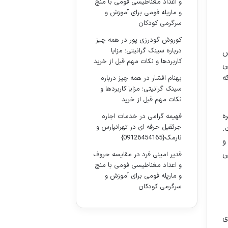
و اعداد مغناطیسی فومی با منچ
و مارپله فومی برای آموزش و
سرگرمی کودکان
کوروش گودرزی پور
در
همه چیز
درباره سینک گرانیتی؛ مزایا
ش
کاربردها و نکات مهم قبل از خرید
می
ه
بهنام افشار
در
همه چیز درباره
سینک گرانیتی؛ مزایا کاربردها و
نکات مهم قبل از خرید
ه
فهیمه گرامی
در
خدمات اجاره
جرثقیل حرفه ای در تهرانپارس و
.
نارمک{09126454165}
و
ی
قدیر امینی فرد
در
مقایسه حروف
و اعداد مغناطیسی فومی با منچ
و مارپله فومی برای آموزش و
سرگرمی کودکان
ی