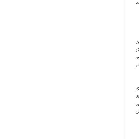
زانه محاسبه می شود و ۵ درصد
ن
ر
،
ر
ی
ی
ی
ل