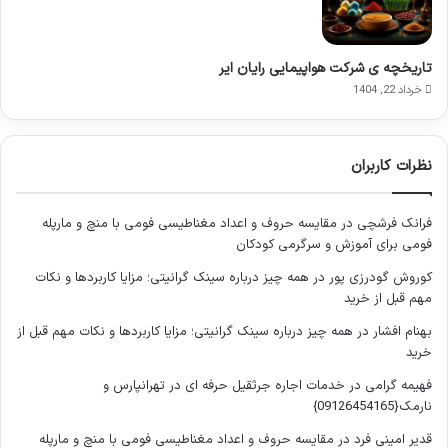
دارای یک مرکز فروش بلیط است که بازدیدکنندگان می توانند از آنجا
بلیط ورود را تهیه کنند.
تاریخچه ی شرکت هواپیمایی رایان ایر
در اطراف محوطه باستانی میرا، امکانات رفاهی مناسبی برای
خرداد 22, 1404
گردشگران فراهم شده است. این امکانات شامل فضاهایی برای پارک
خودرو، رستوران ها و کافی شاپ ها برای استراحت و صرف غذا، و
همچنین فروشگاه هایی برای خرید سوغات و صنایع دستی محلی می
نظرات کاربران
شود. این تسهیلات به بازدیدکنندگان کمک می کند تا تجربه ای
راحت تر و لذت بخش تر از گشت وگذار در این سایت تاریخی داشته
فرانک فرشچی
در
مقایسه حروف و اعداد مغناطیسی فومی با منچ و مارپله
باشند. همچنین، امکان اجاره قایق برای بازدید از بندر قدیمی
فومی برای آموزش و سرگرمی کودکان
آندریاس و تماشای بقایای آن از طریق دریا نیز وجود دارد که تجربه
ای منحصر به فرد را ارائه می دهد.
کوروش گودرزی پور
در
همه چیز درباره سینک گرانیتی؛ مزایا کاربردها و نکات
مهم قبل از خرید
تاریخچه شهر باستانی میرا
بهنام افشار
در
همه چیز درباره سینک گرانیتی؛ مزایا کاربردها و نکات مهم قبل از
خرید
شهر باستانی میرا، با ریشه هایی عمیق در دل تاریخ آسیای صغیر،
فهیمه گرامی
در
خدمات اجاره جرثقیل حرفه ای در تهرانپارس و
داستان هزاران سال تمدن، شکوه و تحولات را روایت می کند. این
نارمک{09126454165}
شهر که در منطقه لیکیه واقع شده، از دوران باستان تا قرون وسطی،
قدیر امینی فرد
در
مقایسه حروف و اعداد مغناطیسی فومی با منچ و مارپله