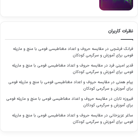
رساند، گواه این تأثیر هستند. این رویداد باعث می شود که بیت
کوین همواره به عنوان یک دارایی ضد تورمی و با پتانسیل رشد بالا
مورد توجه قرار گیرد.
مزایای خرید بیت کوین
نظرات کاربران
خرید بیت کوین مزایای متعددی برای سرمایه گذاران و کاربران به
فرانک فرشچی
در
مقایسه حروف و اعداد مغناطیسی فومی با منچ و مارپله
همراه دارد که آن را به یک گزینه جذاب در دنیای مالی تبدیل کرده
فومی برای آموزش و سرگرمی کودکان
است. یکی از اصلی ترین مزایا، پتانسیل بالای رشد قیمتی آن در
قدیر امینی فرد
در
مقایسه حروف و اعداد مغناطیسی فومی با منچ و مارپله
بلندمدت است. با توجه به عرضه محدود ۲۱ میلیون واحدی و افزایش
فومی برای آموزش و سرگرمی کودکان
پذیرش جهانی، این رمزارز می تواند به عنوان یک ذخیره ارزش
پیام همتی
در
مقایسه حروف و اعداد مغناطیسی فومی با منچ و مارپله فومی
(Store of Value) یا طلای دیجیتال عمل کند و در برابر تورم، ارزش
برای آموزش و سرگرمی کودکان
دارایی را حفظ نماید.
فیروزه تابان
در
مقایسه حروف و اعداد مغناطیسی فومی با منچ و مارپله فومی
برای آموزش و سرگرمی کودکان
ساغر عزیزخانی
در
مقایسه حروف و اعداد مغناطیسی فومی با منچ و مارپله
فومی برای آموزش و سرگرمی کودکان