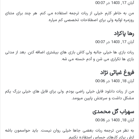
ف
آبان 17, 1403 در 00:07
ت
وارد ربات شوید و روی
Start
کلیک کنید.
من به خاطر کارم خیلی از ربات ترجمه استفاده می کنم. هر چند برای متنای
:
لینک ویدیو را ارسال کنید.
روزمره اوکیه ولی برای اصطلاحات تخصصی کم میاره.
فایل صوتی را دریافت کنید.
گ
رها پاکزاد
ف
۳. ربات @gamee – بازی های آنلاین
آبان 17, 1403 در 00:07
ت
ربات بازی ها خیلی جالبه ولی کاش بازی های بیشتری اضافه کنن. بعد از مدتی
:
اگر علاقه مند به بازی های آنلاین هستید ربات @gamee بهترین
بازی ها تکراری می شن و آدم خسته می شه.
انتخاب برای شماست. این ربات مجموعه ای از
بازی های جذاب و
گ
فروغ غیاثی نژاد
رقابتی
را ارائه می دهد که می توانید با دوستان خود بازی کنید و
ف
رکورد بزنید.
آبان 18, 1403 در 00:06
ت
من از ربات دانلود فایل خیلی راضی بودم. ولی برای فایل های خیلی بزرگ یکم
:
نحوه استفاده :
مشکل داشت و سرعتش پایین میومد.
گ
وارد ربات شوید و روی
Start
کلیک کنید.
سهراب گل محمدی
ف
یکی از بازی ها را انتخاب کنید.
آبان 18, 1403 در 00:06
ت
بازی را شروع کنید و امتیاز خود را با دوستانتان به اشتراک
به نظر من ترجمه ربات بعضی جاها خیلی روان نیست. باید حواسمون باشه
:
بگذارید.
ازش برای کارهای حساس استفاده نکنیم.