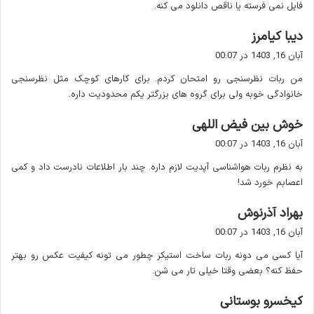
توانید از @filetobot استفاده کنید. این ربات به شما اجازه می دهد
فایل نمی فرسته یا ناقص دانلود می کنه.
فایل ها را در فضای ابری آپلود کرده و لینک دانلود آن را به اشتراک
گ
دیبا کیامرز
بگذارید.
ف
آبان 16, 1403 در 00:07
ت
نحوه استفاده :
من ربات نظرسنجی رو امتحان کردم. برای کارهای کوچک مثل نظرسنجی
:
خانوادگی خوبه ولی برای گروه های بزرگتر یکم محدودیت داره.
وارد ربات شوید و روی
Start
کلیک کنید.
گ
خوش بین فیض اللهی
فایل خود را آپلود کنید.
ف
آبان 16, 1403 در 00:07
لینک فایل را دریافت کرده و با دیگران به اشتراک بگذارید.
ت
به نظرم ربات هواشناسی آپدیت لازم داره. چند بار اطلاعات نادرست داد و کمی
:
۲. ربات @YTAudioBot – دانلود صوت از
اعصابم خورد شد!
یوتیوب
گ
بهراد آذرنوش
ف
اگر دنبال راهی برای
دانلود آهنگ یا صدا از ویدیوهای یوتیوب
هستید
آبان 16, 1403 در 00:07
ت
این ربات بهترین گزینه است. فقط کافی است لینک ویدیو را به این
آیا کسی می دونه ربات ساخت استیکر چطور می تونه کیفیت عکس رو بهتر
:
ربات ارسال کنید و به سرعت فایل صوتی را دریافت کنید.
حفظ کنه؟ بعضی وقتا خیلی تار می شن.
گ
کیخسرو بوستانی
نحوه استفاده :