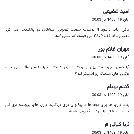
گ
امید شفیعی
۴. ربات @WeatherMan – گزارش وضعیت
ف
آبان 19, 1403 در 00:03
هوا
ت
کاش ربات دانلود از یوتیوب کیفیت تصویری بیشتری رو پشتیبانی می کرد.
:
با این ربات می توانید وضعیت آب و هوا را برای
هر شهر یا کشوری
بعضی وقتا فقط ۴۸۰P می فرسته که خیلی کمه.
که دوست دارید به سرعت دریافت کنید. این ربات از API های معتبر
گ
مهران غلام پور
استفاده می کند و به شما اطلاعات دقیقی ارائه می دهد.
ف
آبان 19, 1403 در 00:03
ت
نحوه استفاده :
آیا کسی تجربه مشابهی با ربات استیکر داشته؟ چرا بعضی وقتا نمی تونم
:
عکس های متحرک رو استیکر کنم؟
وارد ربات شوید و روی
Start
کلیک کنید.
گ
گندم بهنام
نام شهر یا کشور مورد نظر را وارد کنید.
ف
آبان 19, 1403 در 00:03
اطلاعات مربوط به آب و هوا را دریافت کنید.
ت
ربات بازی ها برای بچه ها عالیه! ولی برای بزرگترها بازی های پیچیده تری نیاز
:
۵. ربات @TranslateBot – مترجم فوری
هست. بیشتر برای وقت گذرونی خوبه.
گ
اگر به دنبال یک مترجم قدرتمند و سریع هستید @TranslateBot
ثریا کیانی فر
ف
یکی از بهترین هاست. این ربات از
ترجمه های دقیق و سریع
آبان 19, 1403 در 00:03