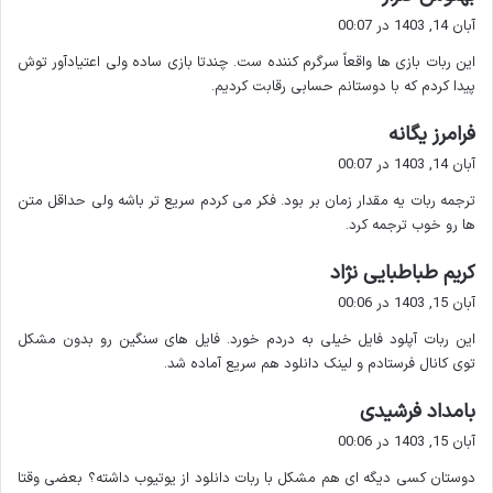
برای پیدا کردن ربات ها می توانید از روش های زیر استفاده کنید :
ف
آبان 14, 1403 در 00:07
ت
استفاده از
نام ربات
: مثلاً اگر دنبال ربات دانلود از یوتیوب
این ربات بازی ها واقعاً سرگرم کننده ست. چندتا بازی ساده ولی اعتیادآور توش
:
پیدا کردم که با دوستانم حسابی رقابت کردیم.
هستید نام آن را در قسمت جستجوی تلگرام وارد کنید.
استفاده از
لینک مستقیم
: برخی از ربات ها لینک مستقیم
گ
فرامرز یگانه
دارند که با کلیک روی آن ها به طور مستقیم وارد چت با ربات
ف
آبان 14, 1403 در 00:07
می شوید.
ت
ترجمه ربات یه مقدار زمان بر بود. فکر می کردم سریع تر باشه ولی حداقل متن
:
حالا بریم سراغ معرفی بهترین ربات ها.
ها رو خوب ترجمه کرد.
گ
کریم طباطبایی نژاد
ف
آبان 15, 1403 در 00:06
ت
معرفی بهترین ربات های تلگرام
این ربات آپلود فایل خیلی به دردم خورد. فایل های سنگین رو بدون مشکل
:
توی کانال فرستادم و لینک دانلود هم سریع آماده شد.
۱. ربات @filetobot – دستیار دانلود فایل
گ
بامداد فرشیدی
ف
این ربات یک ابزار قدرتمند برای
آپلود و اشتراک گذاری فایل
است. اگر
آبان 15, 1403 در 00:06
ت
نیاز دارید فایلی را به دیگران ارسال کنید و فضای کافی ندارید می
دوستان کسی دیگه ای هم مشکل با ربات دانلود از یوتیوب داشته؟ بعضی وقتا
: