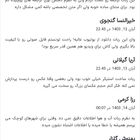
این ربات ترجمه رو تست کردم ولی به نظرم دقتش توی ترجمه های پیچیده کم
پیش تعیین شده پاسخ دهند. به بیان ساده تر شما با یک ربات می
:
بود. برای متنای ساده خوبه ولی اگر متن تخصصی باشه کمی مشکل داره.
توانید مانند یک کاربر عادی چت کنید و خدماتی مانند دانلود فایل
ترجمه متن محاسبه ریاضی و حتی بازی را دریافت کنید.
گ
خیرالنسا گنجوی
ف
آبان 13, 1403 در 22:45
ت
وای این ربات دانلود از یوتیوب عالیه! راحت تونستم فایل صوتی رو با کیفیت
:
چرا ربات های تلگرامی محبوب هستند؟
بالا بگیرم. ولی کاش برای ویدیو هم همین قدر سریع بود!
گ
آریا گیلانی
ربات های تلگرامی
ابزارهای کارآمدی
هستند که بدون نیاز به نصب
ف
آبان 13, 1403 در 22:45
اپلیکیشن های اضافی می توانند بسیاری از کارهای روزانه را آسان
ت
کنند. از ویژگی های مهم آن ها می توان به
راحتی دسترسی
رایگان
ربات ساخت استیکر خیلی خوب بود ولی بعضی وقتا عکس رو درست پردازش
:
نمی کنه. فکر کنم حجم عکسای بزرگ رو سخت می گیره.
بودن
و
عدم نیاز به فضای اضافه
در گوشی اشاره کرد. فقط کافی
است ربات مورد نظر را جستجو کنید و با آن شروع به تعامل کنید.
گ
رزا کرمی
ف
آبان 14, 1403 در 00:07
ت
به نظرم ربات آب و هوا اطلاعات دقیق نمی ده. وقتی برای شهرهای کوچک می
:
چگونه یک ربات تلگرامی را پیدا کنیم؟
پرسم همیشه یا خطا میده یا اطلاعات اشتباه نشون میده.
گ
بهنوش گلزار