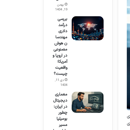
بهمن
19, 1404
بررسی
درآمد
دلاری
مهندسا
ن هوش
مصنوعی
در اروپا و
آمریکا؛
واقعیت
چیست؟
دی 11,
1404
معماری
دیجیتال
در ایران؛
چطور
ی
بومیلیا
ی
مسیر