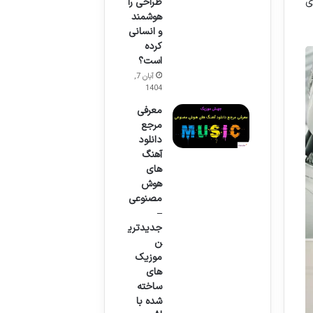
ی
طراحی را
هوشمند
و انسانی
کرده
است؟
آبان 7,
1404
معرفی
مرجع
دانلود
آهنگ
های
هوش
مصنوعی
–
جدیدتری
ن
موزیک
های
ساخته
شده با