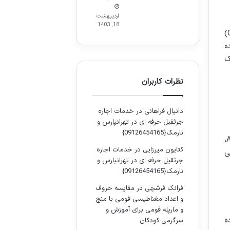
اردیبهشت
18, 1403
هوش مصنوعی به شرکت ها امکان می دهد تا تجربه مشتریان خود را بهبود بخشند. از ربات های گفتگو (Chatbots)
ده
ک
نظرات کاربران
دانیال فراهانی
در
خدمات اجاره
جرثقیل حرفه ای در تهرانپارس و
نارمک{09126454165}
هوش مصنوعی می تواند نقش مهمی در ارتقاء امنیت و مدیریت ریسک در کسب وکارها ایفا کند. با استفاده از AI،
کتایون میرزایی
در
خدمات اجاره
ی
جرثقیل حرفه ای در تهرانپارس و
نارمک{09126454165}
فرانک فرشچی
در
مقایسه حروف
و اعداد مغناطیسی فومی با منچ
و مارپله فومی برای آموزش و
یل داده
سرگرمی کودکان