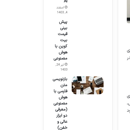
AI
اسفند
4, 1403
پیش
بینی
قیمت
بیت
کوین با
 تکراری
هوش
ر
مصنوعی
تیر 24,
1403
بازنویسی
متن
فارسی با
ی
هوش
،
مصنوعی
(معرفی
د
دو ابزار
عالی و
خفن)